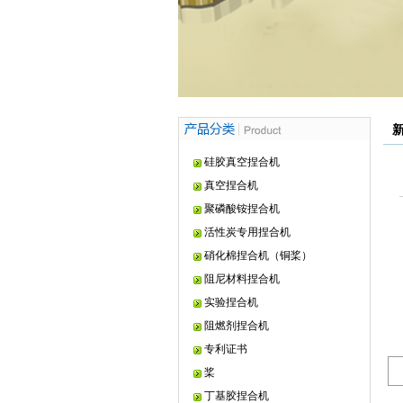
硅胶真空捏合机
真空捏合机
聚磷酸铵捏合机
活性炭专用捏合机
硝化棉捏合机（铜桨）
阻尼材料捏合机
实验捏合机
阻燃剂捏合机
专利证书
桨
丁基胶捏合机