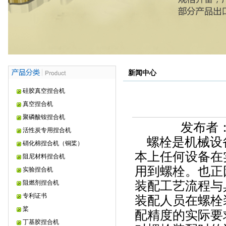
新闻中心
硅胶真空捏合机
真空捏合机
聚磷酸铵捏合机
发布者：
活性炭专用捏合机
螺栓是机械设
硝化棉捏合机（铜桨）
本上任何设备在
阻尼材料捏合机
用到螺栓。也正
实验捏合机
阻燃剂捏合机
装配工艺流程与
专利证书
装配人员在螺栓
桨
配精度的实际要
丁基胶捏合机